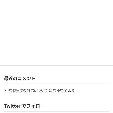
2026年8月1日
「歳を重ねてよかった」と思うことを教えてください。
（Question#277）
2026年7月31日
【北海道】 畠 由架利カウンセラー（札幌支部）のご紹介
2026年7月20日
カテゴリー
カ
テ
ゴ
リ
ー
最近のコメント
奈良県での対応について
に
柴田杏子
より
Twitter でフォロー