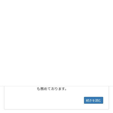
浜松市対応の心理カウンセラーをご紹介差し上げます。
【静岡エリア】 対面：カフェ・公共施設・ホテルラウンジ対
応 通信：zoom・電話等 ご自宅への訪問も承ります。
青柳 裕美（浜松）
訪問・カフェ・レンタルルーム（浜松
市）オンライン（zoom・電話等）
あらゆる面でバランスの取れた心理カウ
ンセラーです。元事務局長、現在は講師
も務めております。
続きを読む