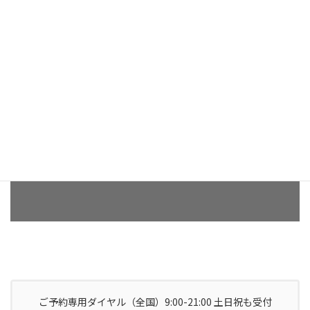
空き日時を確認（高橋友里安カ
ウンセラー）
スケジュールカレンダーにて、ご予約可能な日程をご確認い
ただけます。
日程確認・予約する
24時間受付中
ご予約専用ダイヤル（全国）9:00-21:00 土日祝も受付