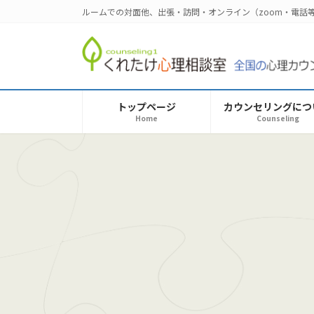
コ
ナ
ルームでの対面他、出張・訪問・オンライン（zoom・電
ン
ビ
テ
ゲ
ン
ー
ツ
シ
へ
ョ
トップページ
カウンセリングにつ
ス
ン
Home
Counseling
キ
に
ッ
移
プ
動