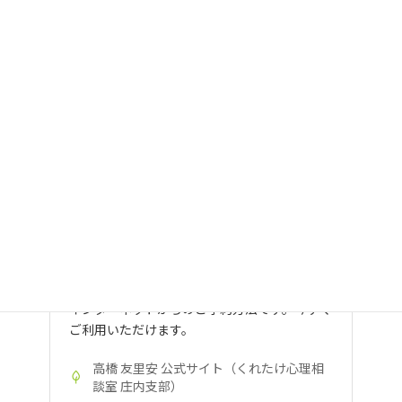
ご予約・お問い合わせ（高橋 友里
安） | カウンセリングについて | 高橋
友里安 公式サイト（くれたけ心理相
談室 庄内支部）
インターネットからのご予約方法です。今すぐ
ご利用いただけます。
高橋 友里安 公式サイト（くれたけ心理相
談室 庄内支部）