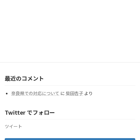
「歳を重ねてよかった」と思うことを教えてください。
（Question#277）
2026年7月31日
カテゴリー
カ
テ
ゴ
リ
ー
最近のコメント
奈良県での対応について
に
柴田杏子
より
Twitter でフォロー
ツイート