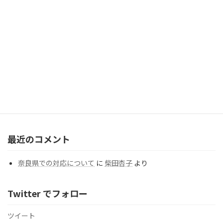
支部 榊原一樹】
2026年8月1日
「歳を重ねてよかった」と思うことを教えてください。
（Question#277）
2026年7月31日
カテゴリー
カ
テ
ゴ
リ
ー
最近のコメント
奈良県での対応について
に
柴田杏子
より
Twitter でフォロー
ツイート