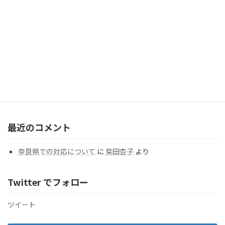
2026年7月31日
【北海道】 畠 由架利カウンセラー（札幌支部）のご紹介
2026年7月20日
カテゴリー
カ
テ
ゴ
リ
ー
最近のコメント
奈良県での対応について
に
柴田杏子
より
Twitter でフォロー
ツイート