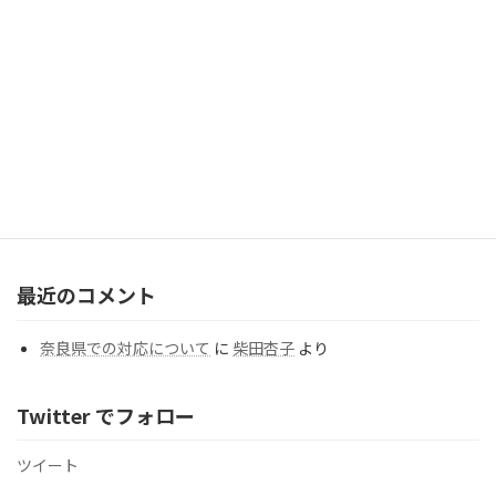
2026年8月1日
「歳を重ねてよかった」と思うことを教えてください。
（Question#277）
2026年7月31日
カテゴリー
カ
テ
ゴ
リ
ー
最近のコメント
奈良県での対応について
に
柴田杏子
より
Twitter でフォロー
ツイート