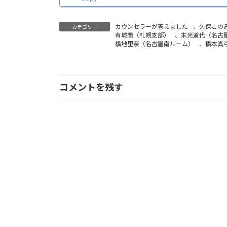
カウンセラーが答えました
、
久保この
カテゴリー
有城蘭（札幌支部）
、
末光道代（名古
横地里奈（名古屋南ルーム）
、
橋本真
コメントを残す