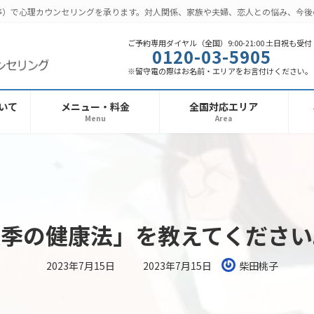
話等）で心理カウンセリングを承ります。対人関係、家族や夫婦、恋人との悩み、今
ご予約専用ダイヤル（全国）9:00-21:00 土日祝も受付
0120-03-5905
※留守電の際はお名前・エリアをお言付けください。
いて
メニュー・料金
全国対応エリア
Menu
Area
の健康法」を教えてください。 （Q
最
2023年7月15日
2023年7月15日
柴田桃子
終
更
新
日
時