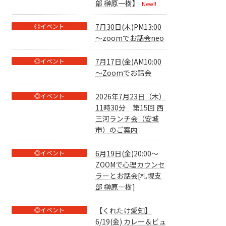
部 榊原一樹】
New!!
◎イベント
7月30日(木)PM13:00
～zoomでお話会neo
◎イベント
7月17日(金)AM10:00
～Zoomでお話会
◎イベント
2026年7月23日（木）
11時30分 第15回 西
三河ランチ会（安城
市）のご案内
◎イベント
6月19日(金)20:00～
ZOOMで心理カウンセ
ラーとお話会[札幌支
部 榊原一樹]
◎イベント
【くれたけ愛知】
6/19(金) カレー＆ビュ