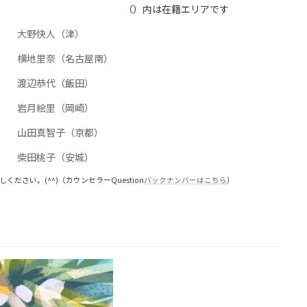
（）内は在籍エリアです
大野快人（津）
横地里奈（名古屋南）
渡辺恭代（飯田）
岩月絵里（岡崎）
山田真智子（京都）
柴田桃子（安城）
ください。(^^)
（カウンセラーQuestion
バックナンバーはこちら
）