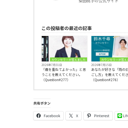
柴田桃子の公式サイト
この投稿者の最近の記事
カウンセラーが答えました
カウンセラーが答え
2026年7月31日
2026年7月15日
「歳を重ねてよかった」と思
あなたが好きな「雨の
うことを教えてください。
ごし方」を教えてくだ
（Question#277）
（Question#276）
共有ボタン
Facebook
X
Pinterest
LI