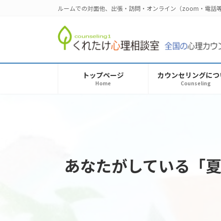
コ
ナ
ルームでの対面他、出張・訪問・オンライン（zoom・電
ン
ビ
テ
ゲ
ン
ー
ツ
シ
へ
ョ
トップページ
カウンセリングにつ
ス
ン
Home
Counseling
キ
に
ッ
移
プ
動
あなたがしている「夏季