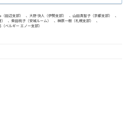
み（田辺支部）
、
大野 快人（伊勢支部）
、
山田真智子（京都支部）
、
屋）
、
柴田桃子（安城ルーム）
、
榊原一樹（札幌支部）
、
弓（ベルギー エノー支部）