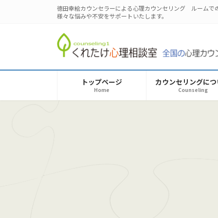
コ
ナ
徳田幸絵カウンセラーによる心理カウンセリング ルームで
ン
ビ
様々な悩みや不安をサポートいたします。
テ
ゲ
ン
ー
ツ
シ
へ
ョ
ス
ン
トップページ
カウンセリングにつ
キ
に
Home
Counseling
ッ
移
プ
動