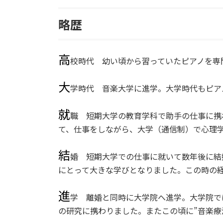
略歴
高
校時代 幼い頃から習っていたピアノを専
大
学時代 音楽大学に進学。大学時代もピア
就
職 短期大学の教育学科で助手の仕事に携
て、仕事をしながら、大学（通信制）で心理学
結
婚 短期大学での仕事に就いて数年後に結
にとって大きな学びとなりました。この時の
進
学 離婚と同時に大学院へ進学。大学院で
の研究に携わりました。またこの頃に”音楽療