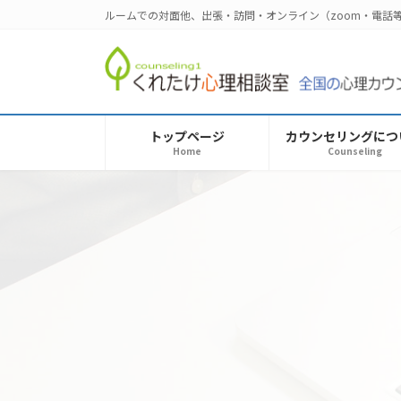
コ
ナ
ルームでの対面他、出張・訪問・オンライン（zoom・電
ン
ビ
テ
ゲ
ン
ー
ツ
シ
へ
ョ
トップページ
カウンセリングにつ
ス
ン
Home
Counseling
キ
に
ッ
移
プ
動