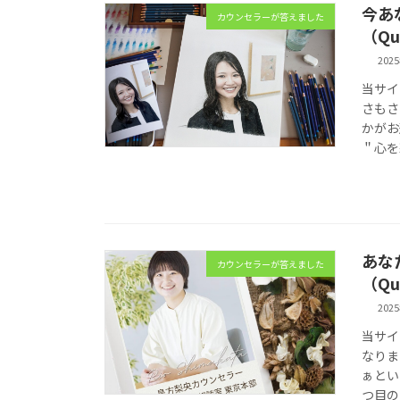
今あ
カウンセラーが答えました
（Qu
202
当サイ
さもさ
かがお
＂心を
あな
カウンセラーが答えました
（Qu
202
当サイ
なりま
ぁとい
つ目の