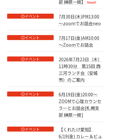
部 榊原一樹】
New!!
◎イベント
7月30日(木)PM13:00
～zoomでお話会neo
◎イベント
7月17日(金)AM10:00
～Zoomでお話会
◎イベント
2026年7月23日（木）
11時30分 第15回 西
三河ランチ会（安城
市）のご案内
◎イベント
6月19日(金)20:00～
ZOOMで心理カウンセ
ラーとお話会[札幌支
部 榊原一樹]
◎イベント
【くれたけ愛知】
6/19(金) カレー＆ビュ