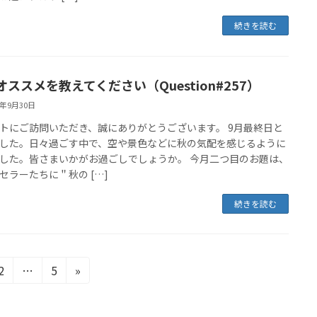
続きを読む
オススメを教えてください（Question#257）
5年9月30日
トにご訪問いただき、誠にありがとうございます。 9月最終日と
した。日々過ごす中で、空や景色などに秋の気配を感じるように
した。皆さまいかがお過ごしでしょうか。 今月二つ目のお題は、
セラーたちに＂秋の […]
続きを読む
固
固
2
…
5
»
定
定
ペ
ペ