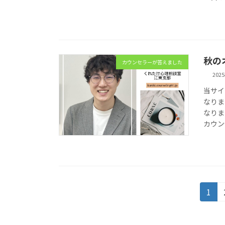
秋の
カウンセラーが答えました
202
当サイ
なりま
なりま
カウン
投
固
1
定
稿
ペ