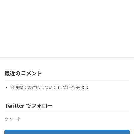
2026年7月31日
【北海道】 畠 由架利カウンセラー（札幌支部）のご紹介
2026年7月20日
カテゴリー
カ
テ
ゴ
リ
ー
最近のコメント
奈良県での対応について
に
柴田杏子
より
Twitter でフォロー
ツイート