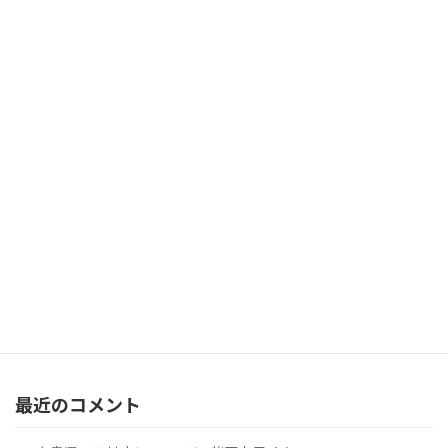
最近の投稿
8月14日(金)20:00～Zoomで心理カウンセラーとお話会【札幌
支部 榊原一樹】
2026年8月1日
「歳を重ねてよかった」と思うことを教えてください。
（Question#277）
2026年7月31日
【北海道】 畠 由架利カウンセラー（札幌支部）のご紹介
2026年7月20日
カテゴリー
カ
テ
ゴ
リ
ー
最近のコメント