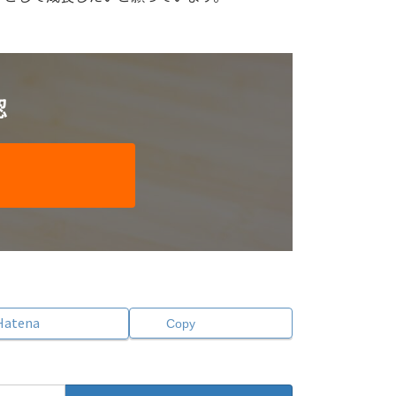
認
Hatena
Copy