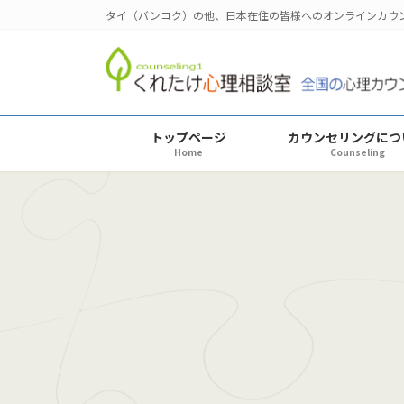
コ
ナ
タイ（バンコク）の他、日本在住の皆様へのオンラインカウ
ン
ビ
テ
ゲ
ン
ー
ツ
シ
へ
ョ
トップページ
カウンセリングにつ
ス
ン
Home
Counseling
キ
に
ッ
移
プ
動