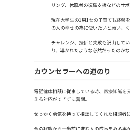
リング、休職者の復職支援などのサポ
現在大学生の1男1女の子育ても終盤
の人の幸せの為に使いたいと願い、
チャレンジ、挫折と失敗も沢山して
り、導かれたような必然だったのかな
カウンセラーへの道のり
電話健康相談に従事している時、医療知識を
える対応ができずに奮闘。
せっかく勇気を持って相談してくれた相談者
今の状態から一歩前に進む人の成長をみる事