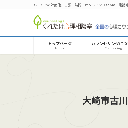
コ
ナ
ルームでの対面他、出張・訪問・オンライン（zoom・電
ン
ビ
テ
ゲ
ン
ー
ツ
シ
へ
ョ
トップページ
カウンセリングにつ
ス
ン
Home
Counseling
キ
に
ッ
移
プ
動
大崎市古川