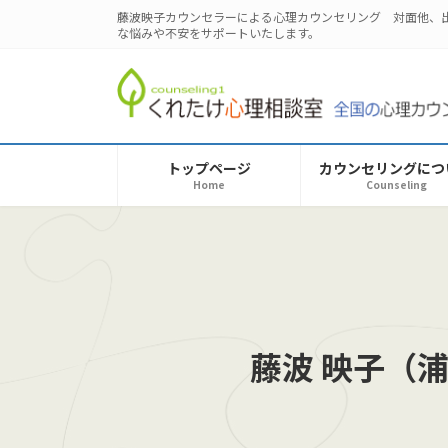
コ
ナ
藤波映子カウンセラーによる心理カウンセリング 対面他、
ン
ビ
な悩みや不安をサポートいたします。
テ
ゲ
ン
ー
ツ
シ
へ
ョ
ス
ン
トップページ
カウンセリングにつ
キ
に
Home
Counseling
ッ
移
プ
動
藤波 映子（