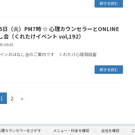
続きを読む
25日（火）PM7時 ☆ 心理カウンセラーとONLINE
し会（くれたけイベント vol,192）
5年3月6日
インおはなし会のご案内です くれたけ心理相談室
続きを読む
固
固
1
2
»
定
定
ペ
ペ
ー
ー
ジ
ジ
心理カウンセラーをさがす
メニュー・料金を確認
会社を確認
ご