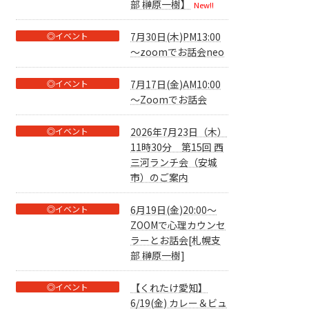
部 榊原一樹】
New!!
◎イベント
7月30日(木)PM13:00
～zoomでお話会neo
◎イベント
7月17日(金)AM10:00
～Zoomでお話会
◎イベント
2026年7月23日（木）
11時30分 第15回 西
三河ランチ会（安城
市）のご案内
◎イベント
6月19日(金)20:00～
ZOOMで心理カウンセ
ラーとお話会[札幌支
部 榊原一樹]
◎イベント
【くれたけ愛知】
6/19(金) カレー＆ビュ