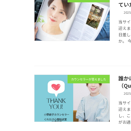
てい
202
当サイ
迎えま
日差し
か。 
誰か
カウンセラーが答えました
（Qu
202
当サイ
迎えま
し、こ
がお過