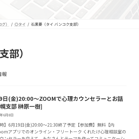
ログ）
◎タイ
石黒要（タイ バンコク支部）
ク支部）
情報
19日(金)20:00～ZOOMで心理カウンセラーとお話
札幌支部 榊原一樹]
6年6月8日
時】6月19日(金)20:00～21:30終了予定【参加費】無料【内
oomアプリでのオンライン・フリートーク くれたけ心理相談室の
ウンセラーを交えて、みなさんとテーマを作ってコミュニケーシ