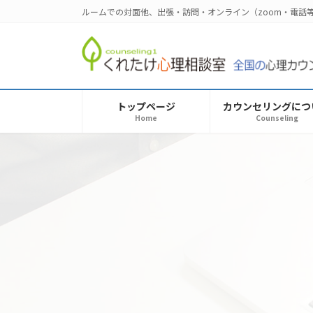
コ
ナ
ルームでの対面他、出張・訪問・オンライン（zoom・電
ン
ビ
テ
ゲ
ン
ー
ツ
シ
へ
ョ
トップページ
カウンセリングにつ
ス
ン
Home
Counseling
キ
に
ッ
移
プ
動