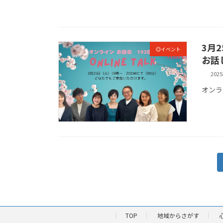
3月
◎イベント
お話
202
オンラ
投
稿
の
ペ
TOP
地域からさがす