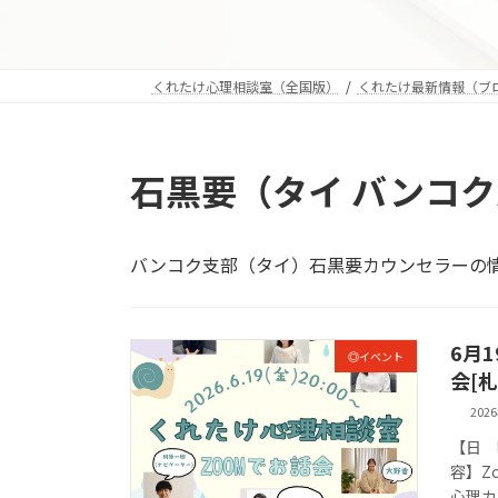
くれたけ心理相談室（全国版）
くれたけ最新情報（ブ
石黒要（タイ バンコ
バンコク支部（タイ）石黒要カウンセラーの
6月
◎イベント
会[
202
【日 
容】Z
心理カ