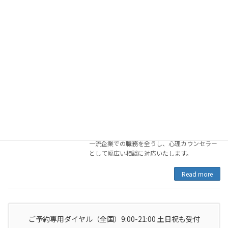
担当カウンセラー
青木 亮（名古屋・瀬戸・春日井・尾張
旭・日進・長久手）
名古屋ルーム 訪問・カフェ・レンタルルーム
（名古屋市・瀬戸市・春日井市・尾張旭市・日
進市・長久手市）・オンライン（zoom・
LINE・電話等）
一流企業での職務を全うし、心理カウンセラー
として幅広い相談に対応いたします。
Read more
ご予約専用ダイヤル（全国）9:00-21:00 土日祝も受付