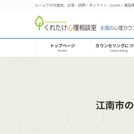
コ
ナ
ルームでの対面他、出張・訪問・オンライン（zoom・電
ン
ビ
テ
ゲ
ン
ー
ツ
シ
へ
ョ
トップページ
カウンセリングにつ
ス
ン
Home
Counseling
キ
に
ッ
移
プ
動
江南市の