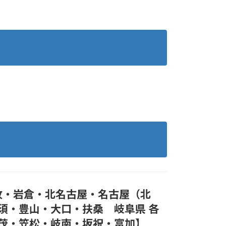
牧・岩倉・北名古屋・名古屋（北
須・豊山・大口・扶桑 岐阜県 各
茂・笠松・岐南・坂祝・富加】